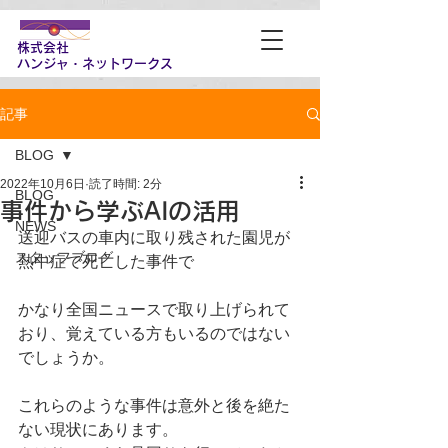
株式会社
​ハンジャ・ネットワークス
記事
BLOG
2022年10月6日
読了時間: 2分
BLOG
事件から学ぶAIの活用
NEWS
送迎バスの車内に取り残された園児が
スタッフブログ
熱中症で死亡した事件で
かなり全国ニュースで取り上げられて
おり、覚えている方もいるのではない
でしょうか。
これらのような事件は意外と後を絶た
ない現状にあります。