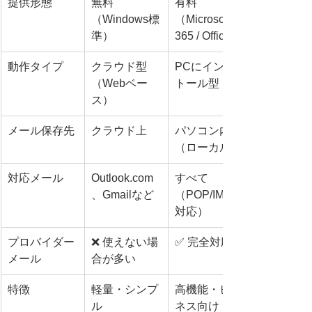
提供形態
無料
有料
（Windows標
（Microsoft 
準）
365 / Office）
動作タイプ
クラウド型
PCにインス
（Webベー
トール型
ス）
メール保存先
クラウド上
パソコン内
（ローカル）
対応メール
Outlook.com
すべて
、Gmailなど
（POP/IMAP
対応）
プロバイダー
❌ 使えない場
✅ 完全対応
メール
合が多い
特徴
軽量・シンプ
高機能・ビジ
ル
ネス向け