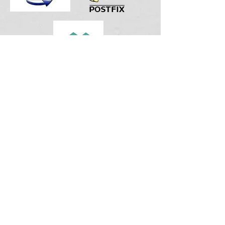
CAT6Aケーブルとは？
CAT6Aケーブルとは、通信速度
10Gbps、伝送帯域500MHzのLAN
ケーブルです。
全国の学校ICT環境を一律整備す
る「GIGAスクール構想」の「校
内LAN配線」では「10Gbpsで接
続可能なCat6A以上のLANケーブ
ルの利用を指定する」と、Cat6A
以上を使った配線が義務付けられ
ています。
また、データセンターなどの基幹