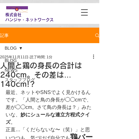
株式会社
​ハンジャ・ネットワークス
記事
BLOG
2025年11月11日
読了時間: 1分
BLOG
人間と鶏の身長の合計は
NEWS
240cm。その差は…
スタッフブログ
140cm!?
最近、ネットやSNSでよく見かけるん
です。「人間と鳥の身長が◯◯cmで、
差が◯◯cm。さて鳥の身長は？」みた
いな、
妙にシュールな連立方程式クイ
ズ
。
正直…「くだらないな〜（笑）」と思
鶏バー
いつつも、気づけば自分でも